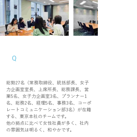
事務所の雰囲気を教えて
Q
下さい。
総勢27名（常務取締役、統括部長、女子
力企画室室長、上席所長、総務課長、営
業5名、女子力企画室3名、プランナー1
名、総務2名、経理5名、事務3名、コーポ
レートコミュニケーション部3名）が在籍
する、東京本社のチームです。 
他の拠点に比べて女性社員が多く、社内
の雰囲気は明るく、和やかです。