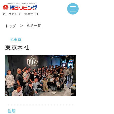
​朝日リビング 採用サイト
＞
拠点一覧
トップ
3.東京
東京本社
住所