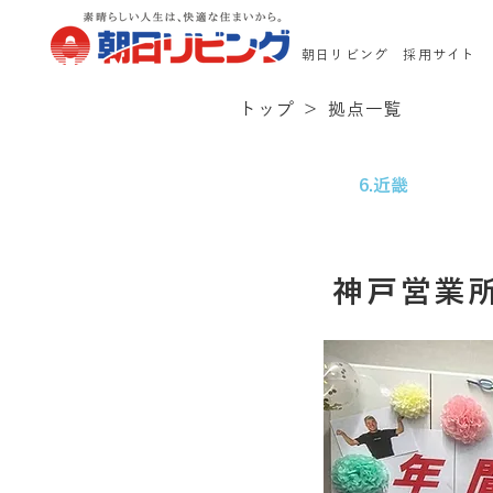
​朝日リビング 採用サイト
トップ
＞
拠点一覧
6.近畿
神戸営業