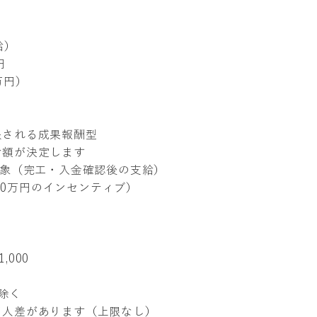
給）
00円
7万円）
映される成果報酬型
給額が決定します
対象（完工・入金確認後の支給）
約10万円のインセンティブ）
,000
は除く
個人差があります（上限なし）