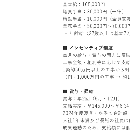
基本給：165,000円
職責手当：30,000円（一律）
精勤手当：10,000円（全員支
業務手当：50,000円〜70,0
└ 年齢給（27歳以上は基本
■ インセンティブ制度
毎月の給与・賞与の両方に反
工事金額・粗利等に応じて支
1契約50万円以上の工事から
（例：1,000万円の工事 → 
■ 賞与・昇給
賞与：年2回（6月・12月）
支給実績：￥145,000～￥6,341
2024年度夏季・冬季の合計額
入社1年未満及び嘱託の社員
成果連動のため、支給額には