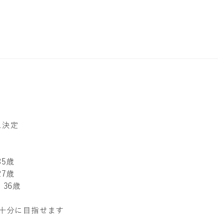
え決定
35歳
27歳
・36歳
も十分に目指せます