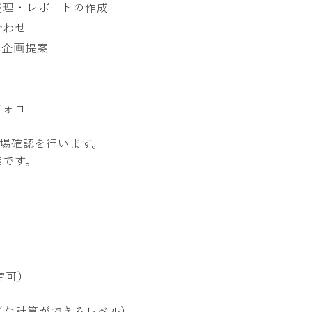
整理・レポートの作成
合わせ
の企画提案
フォロー
現場確認を行います。
業です。
定可）
、簡単な計算ができるレベル）