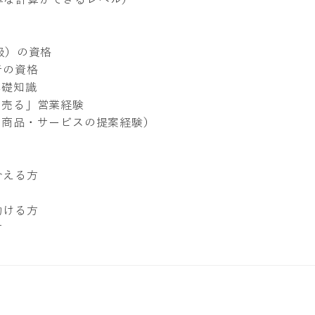
級）の資格
者の資格
基礎知識
て売る」営業経験
社商品・サービスの提案経験）
合える方
動ける方
方