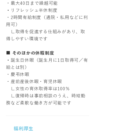
・最大40日まで繰越可能
・
リフレッシュ半休制度
・2時間有給制度（通院・私用などに利
用可）
∟取得を促進する仕組みがあり、取
得しやすい環境です
■
そのほかの休暇制度
・
誕生日休暇（誕生月に1日取得可／有
給とは別）
・慶弔休暇
・産前産後休暇・育児休暇
∟女性の育休取得率は100％
∟復帰時は事前相談のうえ、時短勤
務など柔軟な働き方が可能です
福利厚生