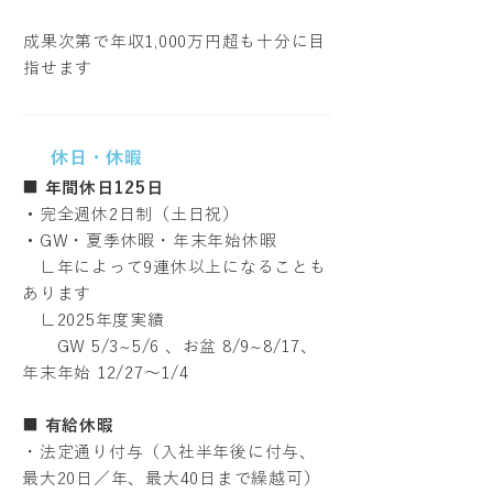
成果次第で年収1,000万円超も十分に目
指せます
休日・休暇
■
年間休日125日
・
完全週休2日制（土日祝）
・
GW・夏季休暇・年末年始休暇
∟年によって9連休以上になることも
あります
∟2025年度実績
GW 5/3~5/6 、お盆 8/9~8/17、
年末年始 12/27～1/4
■
有給休暇
・法定通り付与（入社半年後に付与、
最大20日／年、最大40日まで繰越可）