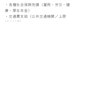
・各種社会保険完備（雇用・労災・健
康・厚生年金）
・交通費支給（公共交通機関／上限
35,000円）
・退職金制度（勤続3年以上）
・選択制確定給付企業年金制度
・スマートフォン貸与
■
手当・支援制度
・
資格取得支援制度（受験費用を2回目
まで全額会社負担）
・健康増進応援手当（非喫煙者に月
1,000円支給）
・時差出勤制度
・表彰賞金・キャンペーン賞金
・初オーダー賞
・目標達成会