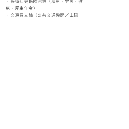
・各種社会保険完備（雇用・労災・健
康・厚生年金）
・交通費支給（公共交通機関／上限
35,000円）
・退職金制度（勤続3年以上）
・選択制確定給付企業年金制度
・スマートフォン、iPad貸与
■
手当・支援制度
・資格取得支援制度（受験費用を2回目
まで全額会社負担）
・健康増進応援手当（非喫煙者に月
1,000円支給）
・時差出勤制度
・表彰賞金・キャンペーン賞金
・目標達成会
■
ライフイベント支援
・誕生日お祝い金