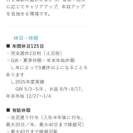
に応じてキャリアアップ、年収アップ
を目指せる環境です。
休日・休暇
■
年間休日125日
・完全週休2日制（土日祝）
・GW・夏季休暇・年末年始休暇
∟年によって9連休以上になることも
あります
∟2025年度実績
GW 5/3~5/6 、お盆 8/9~8/17、
年末年始 12/27～1/4
■
有給休暇
・法定通り付与（入社半年後に付与、
最大20日／年、最大40日まで繰越可）
・最大40日まで繰越可能