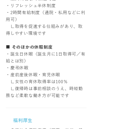
・リフレッシュ半休制度
・2時間有給制度（通院・私用などに利
用可）
∟取得を促進する仕組みがあり、取
得しやすい環境です
■
そのほかの休暇制度
・誕生日休暇（誕生月に1日取得可／有
給とは別）
・慶弔休暇
・産前産後休暇・育児休暇
∟女性の育休取得率は100％
∟復帰時は事前相談のうえ、時短勤
務など柔軟な働き方が可能です
福利厚生